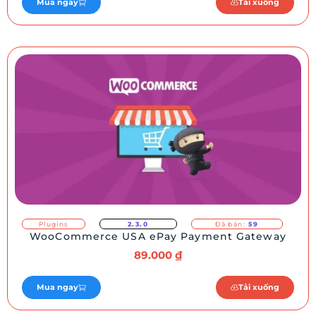
Mua ngay
Tải xuống
Plugins
2.3.0
Đã bán:
59
WooCommerce USA ePay Payment Gateway
89.000
₫
Mua ngay
Tải xuống