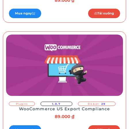
89.000
₫
Mua ngay
Tải xuống
Plugins
1.0.7
Đã bán:
29
WooCommerce US Export Compliance
89.000
₫