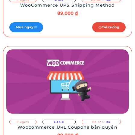
WooCommerce UPS Shipping Method
89.000
₫
Mua ngay
Tải xuống
Plugins
2.15.0
Đã bán:
23
Woocommerce URL Coupons bản quyền