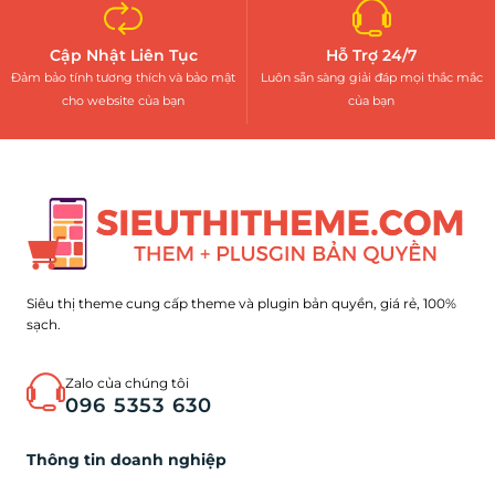
Cập Nhật Liên Tục
Hỗ Trợ 24/7
Đảm bảo tính tương thích và bảo mật
Luôn sẵn sàng giải đáp mọi thắc mắc
cho website của bạn
của bạn
Siêu thị theme cung cấp theme và plugin bản quyền, giá rẻ, 100%
sạch.
Zalo của chúng tôi
096 5353 630
Thông tin doanh nghiệp