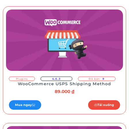
Plugins
4.6.3
Đã bán:
9
WooCommerce USPS Shipping Method
89.000
₫
Mua ngay
Tải xuống