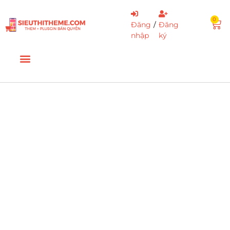
0
Đăng
/
Đăng
nhập
ký
Plugins + Theme Wordpress Key
Lifetime
Mua 1 lần update mãi mãi
Xem thêm