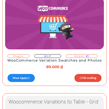
Plugins
3.1.7
Đã bán:
21
WooCommerce Variation Swatches and Photos
89.000
₫
Mua ngay
Tải xuống