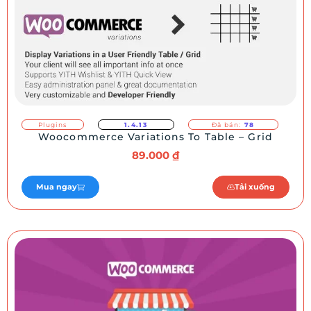
Plugins
1.4.13
Đã bán:
78
Woocommerce Variations To Table – Grid
89.000
₫
Mua ngay
Tải xuống