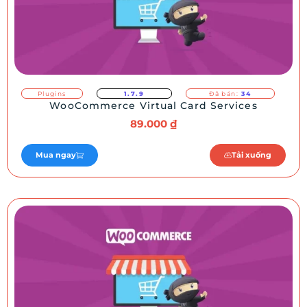
Plugins
1.7.9
Đã bán:
34
WooCommerce Virtual Card Services
89.000
₫
Mua ngay
Tải xuống