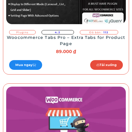
Plugins
4.2
Đã bán:
112
Woocommerce Tabs Pro – Extra Tabs for Product
Page
89.000
₫
Mua ngay
Tải xuống