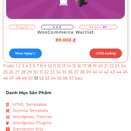
Plugins
2.3.9
Đã bán:
87
WooCommerce Waitlist
89.000
₫
Mua ngay
Tải xuống
Trước
1
2
3
4
5
6
7
8
9
10
11
12
13
14
15
16
17
18
19
20
21
22
23
24
25
26
27
28
29
30
31
32
33
34
35
36
37
38
39
40
41
42
43
44
45
46
47
48
49
50
51
52
53
54
55
56
57
Sau
Danh Mục Sản Phẩm
HTML Templates
Joomla Template
Wordpress Themes
Wordpress Plugins
Elementor Kits