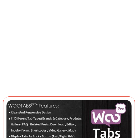
Đăng Ký
Thành Viên
VIP
Sử dụng toàn bọ kho tài nguyên của chúng tôi
Đăng Ký Ngay