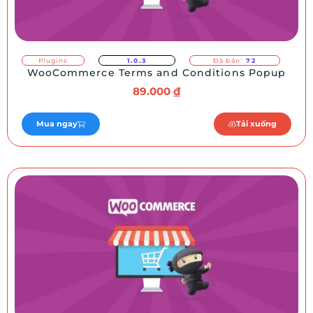
Plugins
1.0.3
Đã bán:
72
WooCommerce Terms and Conditions Popup
89.000
₫
Mua ngay
Tải xuống