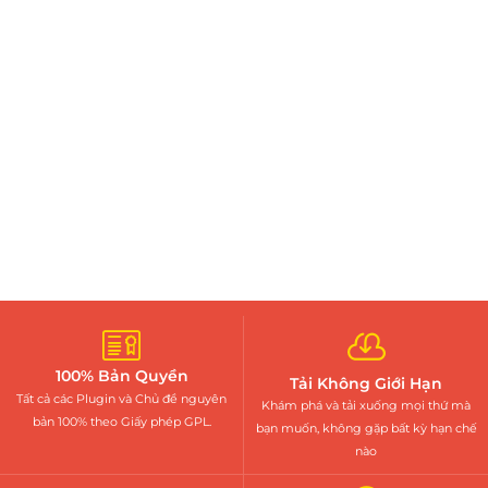
HOT
Tải miễn phí toàn bộ theme & plugins với chi phí
cực rẻ
Đăng ký ngay
100% Bản Quyền
Tải Không Giới Hạn
Tất cả các Plugin và Chủ đề nguyên
Khám phá và tải xuống mọi thứ mà
bản 100% theo Giấy phép GPL.
bạn muốn, không gặp bất kỳ hạn chế
nào