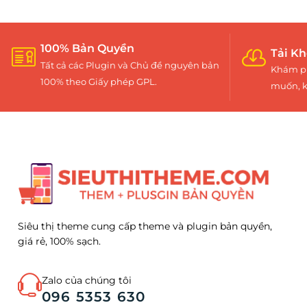
100% Bản Quyền
Tải Kh
Tất cả các Plugin và Chủ đề nguyên bản
Khám ph
100% theo Giấy phép GPL.
muốn, k
Siêu thị theme cung cấp theme và plugin bản quyền,
giá rẻ, 100% sạch.
Zalo của chúng tôi
096 5353 630