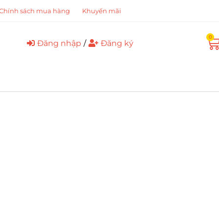
Chính sách mua hàng
Khuyến mãi
0
Đăng nhập
/
Đăng ký
Đăng Ký
Thành Viên
VIP
Sử dụng toàn bọ kho tài
i
nguyên của chúng tôi
Đăng Ký Ngay