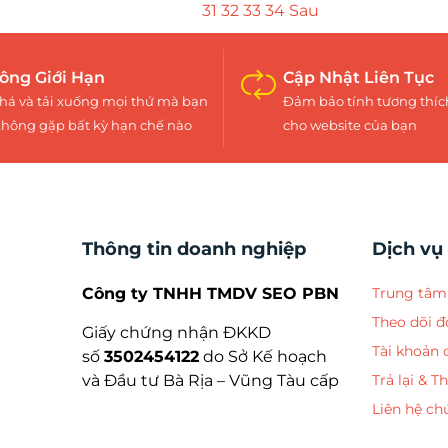
31
32
33
34
Sau
ông Giới Hạn
Cập Nhật Liên Tục
á và tải xuống mọi thứ mà bạn
Đảm bảo tính tương thíc
hông gặp bất kỳ hạn chế nào
cho website của bạn
Thông tin doanh nghiệp
Dịch vụ
Công ty TNHH TMDV SEO PBN
Trung tâm 
Theo dõi 
Giấy chứng nhận ĐKKD
Tài khoản 
số
3502454122
do Sở Kế hoạch
và Đầu tư Bà Rịa – Vũng Tàu cấp
Trả lại & T
Liên hệ ch