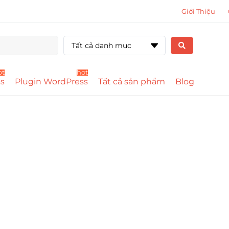
Giới Thiệu
Tất cả danh mục
ot
hot
s
Plugin WordPress
Tất cả sản phẩm
Blog
Plugins + Theme
Wordpress Key
Lifetime
Mua 1 lần update mãi mã
Xem thêm