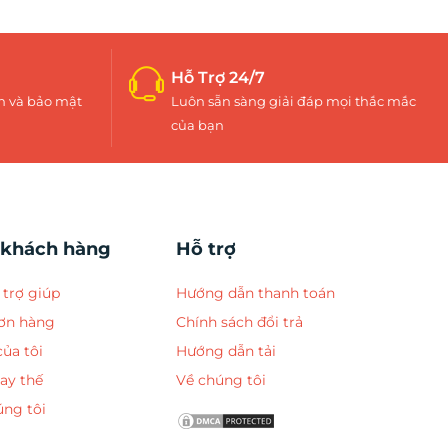
Hỗ Trợ 24/7
h và bảo mật
Luôn sẵn sàng giải đáp mọi thắc mắc
của bạn
 khách hàng
Hỗ trợ
trợ giúp
Hướng dẫn thanh toán
đơn hàng
Chính sách đổi trả
của tôi
Hướng dẫn tải
hay thế
Về chúng tôi
úng tôi