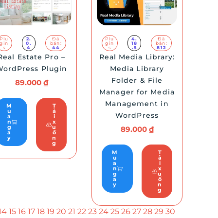
Plu
4.
Đã
Plu
2.
Đã
gin
18
bán:
gin
0.
bán:
s
.5
812
s
4
44
Real Media Library:
Real Estate Pro –
Media Library
ordPress Plugin
Folder & File
89.000
₫
Manager for Media
Management in
M
T
u
ả
WordPress
a
i
n
x
g
u
89.000
₫
a
ố
y
n
g
M
T
u
ả
a
i
n
x
g
u
a
ố
y
n
g
14
15
16
17
18
19
20
21
22
23
24
25
26
27
28
29
30