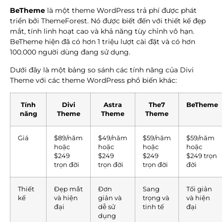
BeTheme
là một theme WordPress trả phí được phát
triển bởi ThemeForest. Nó được biết đến với thiết kế đẹp
mắt, tính linh hoạt cao và khả năng tùy chỉnh vô hạn.
BeTheme hiện đã có hơn 1 triệu lượt cài đặt và có hơn
100.000 người dùng đang sử dụng.
Dưới đây là một bảng so sánh các tính năng của Divi
Theme với các theme WordPress phổ biến khác:
Tính
Divi
Astra
The7
BeTheme
năng
Theme
Theme
Theme
Giá
$89/năm
$49/năm
$59/năm
$59/năm
hoặc
hoặc
hoặc
hoặc
$249
$249
$249
$249 trọn
trọn đời
trọn đời
trọn đời
đời
Thiết
Đẹp mắt
Đơn
Sang
Tối giản
kế
và hiện
giản và
trọng và
và hiện
đại
dễ sử
tinh tế
đại
dụng