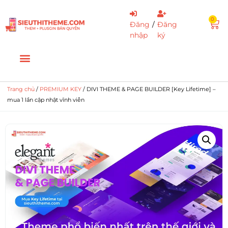
0
Đăng
/
Đăng
nhập
ký
Trang chủ
/
PREMIUM KEY
/ DIVI THEME & PAGE BUILDER [Key Lifetime] –
mua 1 lần cập nhật vĩnh viễn