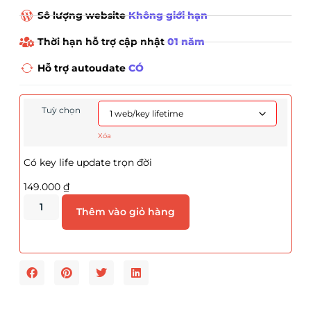
Sô lượng website
Không giới hạn
Thời hạn hỗ trợ cập nhật
01 năm
Hỗ trợ autoudate
CÓ
Tuỳ chọn
Xóa
Có key life update trọn đời
149.000
₫
Thêm vào giỏ hàng