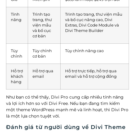
Tính
Trình tạo
Trình tạo trang, thư viện mẫu
năng
trang, thư
và bố cục nâng cao, Divi
viện mẫu
Extras, Divi Code Module và
và bố cục
Divi Theme Builder
cơ bản
Tùy
Tùy chỉnh
Tùy chỉnh nâng cao
chỉnh
cơ bản
Hỗ trợ
Hỗ trợ qua
Hỗ trợ trực tiếp, hỗ trợ qua
khách
email
email và hỗ trợ cộng đồng
hàng
Như bạn có thể thấy, Divi Pro cung cấp nhiều tính năng
và lợi ích hơn so với Divi Free. Nếu bạn đang tìm kiếm
một theme WordPress mạnh mẽ và linh hoạt, thì Divi Pro
là một lựa chọn tuyệt vời.
Đánh giá từ người dùng về Divi Theme