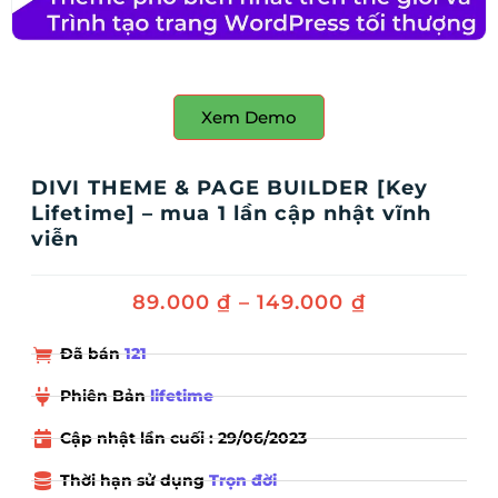
Xem Demo
DIVI THEME & PAGE BUILDER [Key
Lifetime] – mua 1 lần cập nhật vĩnh
viễn
89.000
₫
–
149.000
₫
Đã bán
121
Phiên Bản
lifetime
Cập nhật lần cuối : 29/06/2023
Thời hạn sử dụng
Trọn đời