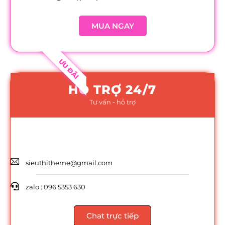
MUA NGAY
ƯU ĐÃI
HỖ TRỢ 24/7
Tư vấn - hỗ trợ
sieuthitheme@gmail.com
zalo : 096 5353 630
Chat trực tiếp