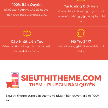
100% Bản Quyền
Tải Không Giới Hạn
Tất cả các Plugin và Chủ đề nguyên
Khám phá và tải xuống mọi thứ mà
bản 100% theo Giấy phép GPL.
bạn muốn, không gặp bất kỳ hạn chế
nào
Cập Nhật Liên Tục
Hỗ Trợ 24/7
Đảm bảo tính tương thích và bảo mật
Luôn sẵn sàng giải đáp mọi thắc mắc
cho website của bạn
của bạn
Siêu thị theme cung cấp theme và plugin bản quyền, giá rẻ, 100%
sạch.