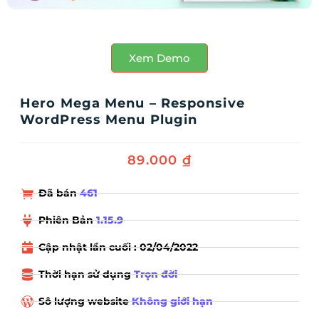
Xem Demo
Hero Mega Menu – Responsive
WordPress Menu Plugin
89.000
₫
Đã bán
461
Phiên Bản
1.15.9
Cập nhật lần cuối : 02/04/2022
Thời hạn sử dụng
Trọn đời
Sô lượng website
Không giới hạn