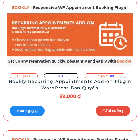
Plugins
5.1
Đã bán:
89
Bookly Recurring Appointments Add-on Plugin
WordPress Bản Quyền
89.000
₫
Mua ngay
Tải xuống