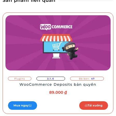
Sản phẩm liên quan
Plugins
2.1.6
Đã bán:
47
WooCommerce Deposits bản quyền
89.000
₫
Mua ngay
Tải xuống