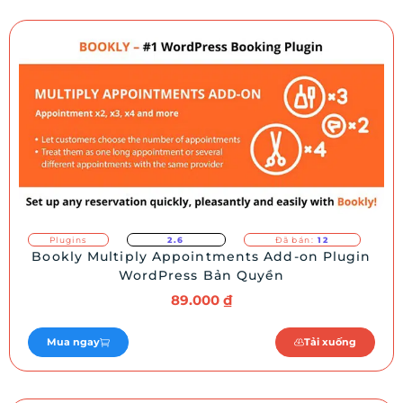
Plugins
2.6
Đã bán:
12
Bookly Multiply Appointments Add-on Plugin
WordPress Bản Quyền
89.000
₫
Mua ngay
Tải xuống