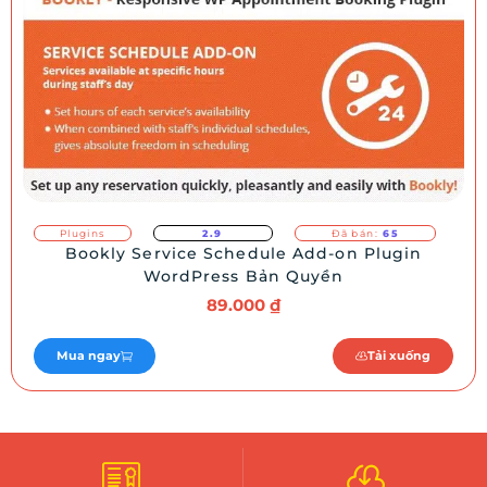
Plugins
2.9
Đã bán:
65
Bookly Service Schedule Add-on Plugin
WordPress Bản Quyền
89.000
₫
Mua ngay
Tải xuống