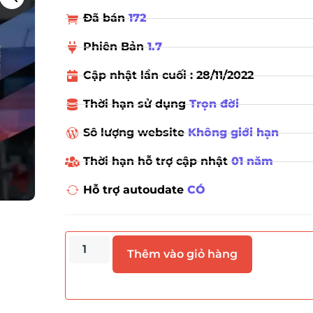
Đã bán
172
Phiên Bản
1.7
Cập nhật lần cuối : 28/11/2022
Thời hạn sử dụng
Trọn đời
Sô lượng website
Không giới hạn
Thời hạn hỗ trợ cập nhật
01 năm
Hỗ trợ autoudate
CÓ
Thêm vào giỏ hàng