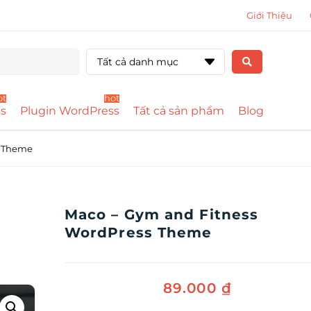
Giới Thiệu
Tất cả danh mục
ot
hot
s
Plugin WordPress
Tất cả sản phẩm
Blog
s Theme
Maco – Gym and Fitness
WordPress Theme
89.000
₫