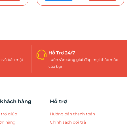
Hỗ Trợ 24/7
h và bảo mật
Luôn sẵn sàng giải đáp mọi thắc mắc
của bạn
 khách hàng
Hỗ trợ
trợ giúp
Hướng dẫn thanh toán
đơn hàng
Chính sách đổi trả