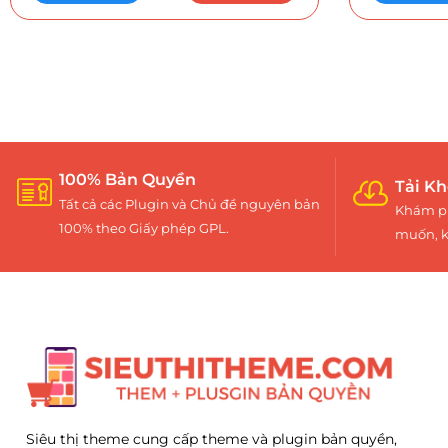
100% Bản Quyền
Tải Kh
Tất cả các Plugin và Chủ đề nguyên bản
Khám ph
100% theo Giấy phép GPL.
muốn, k
Siêu thị theme cung cấp theme và plugin bản quyền,