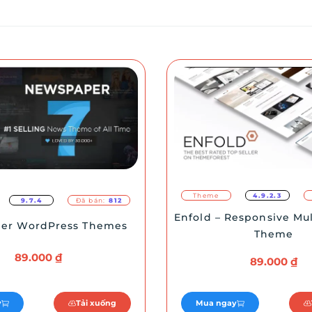
Theme
4.9.2.3
9.7.4
Đã bán:
812
Enfold – Responsive Mu
er WordPress Themes
Theme
89.000
₫
89.000
₫
y
Tải xuống
Mua ngay