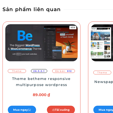
Sản phẩm liên quan
Theme
26.3.2.1
Đã bán:
512
Theme
Theme betheme responsive
Newspap
multipurpose wordpress
89.000
₫
Mua ngay
Tải xuống
Mua nga