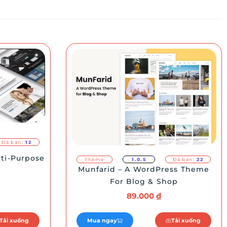
Đã bán:
12
lti-Purpose
Theme
1.0.5
Đã bán:
22
Munfarid – A WordPress Theme
For Blog & Shop
89.000
₫
Tải xuống
Mua ngay
Tải xuống