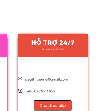
HỖ TRỢ 24/7
Tư vấn - hỗ trợ
sieuthitheme@gmail.com
zalo : 096 5353 630
Chat trực tiếp