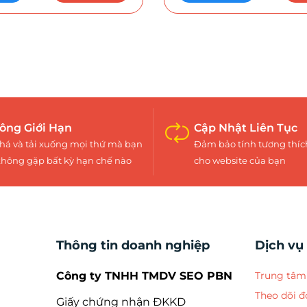
ông Giới Hạn
Cập Nhật Liên Tục
á và tải xuống mọi thứ mà bạn
Đảm bảo tính tương thíc
hông gặp bất kỳ hạn chế nào
cho website của bạn
Thông tin doanh nghiệp
Dịch vụ
Công ty TNHH TMDV SEO PBN
Trung tâm 
Theo dõi 
Giấy chứng nhận ĐKKD