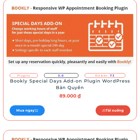
Plugins
5.0
Đã bán:
73
Bookly Special Days Add-on Plugin WordPress
Bản Quyền
89.000
₫
Mua ngay
Tải xuống