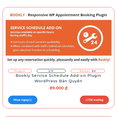
Plugins
2.9
Đã bán:
65
Bookly Service Schedule Add-on Plugin
WordPress Bản Quyền
89.000
₫
Mua ngay
Tải xuống