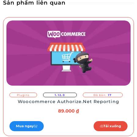
Sản phẩm liên quan
Plugins
1.12.0
Đã bán:
17
Woocommerce Authorize.Net Reporting
89.000
₫
Mua ngay
Tải xuống