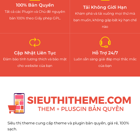
100% Bản Quyền
Tải Không Giới Hạn
Tất cả các Plugin và Chủ đề nguyên
Khám phá và tải xuống mọi thứ mà
bản 100% theo Giấy phép GPL.
bạn muốn, không gặp bất kỳ hạn chế
nào
Cập Nhật Liên Tục
Hỗ Trợ 24/7
Đảm bảo tính tương thích và bảo mật
Luôn sẵn sàng giải đáp mọi thắc mắc
cho website của bạn
của bạn
Siêu thị theme cung cấp theme và plugin bản quyền, giá rẻ, 100%
sạch.