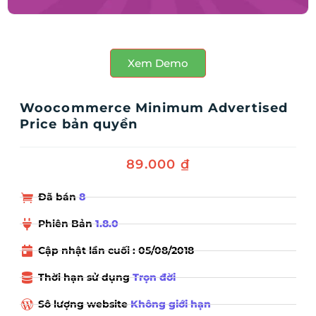
Xem Demo
Woocommerce Minimum Advertised
Price bản quyền
89.000
₫
Đã bán
8
Phiên Bản
1.8.0
Cập nhật lần cuối : 05/08/2018
Thời hạn sử dụng
Trọn đời
Sô lượng website
Không giới hạn