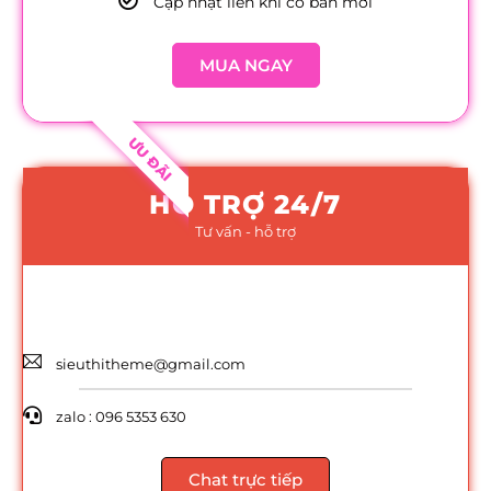
Cập nhật liền khi có bản mới
MUA NGAY
ƯU ĐÃI
HỖ TRỢ 24/7
Tư vấn - hỗ trợ
sieuthitheme@gmail.com
zalo : 096 5353 630
Chat trực tiếp