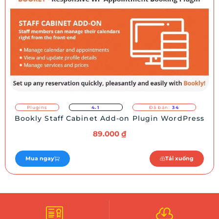
Plugins
4.1
Đã bán:
34
Bookly Staff Cabinet Add-on Plugin WordPress
89.000
₫
Mua ngay
Tải xuống