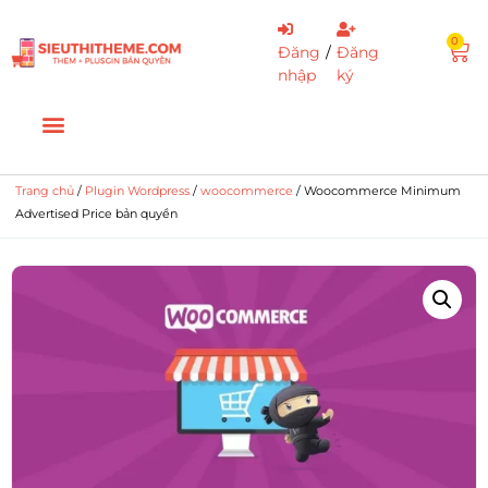
0
Đăng
/
Đăng
nhập
ký
Trang chủ
/
Plugin Wordpress
/
woocommerce
/ Woocommerce Minimum
Advertised Price bản quyền