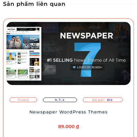
Sản phẩm liên quan
Theme
9.7.4
Đã bán:
812
Newspaper WordPress Themes
89.000
₫