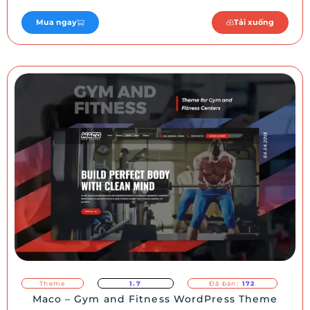
Mua ngay
Tải xuống
Theme
1.7
Đã bán:
172
Maco – Gym and Fitness WordPress Theme