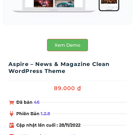
Xem Demo
Aspire – News & Magazine Clean
WordPress Theme
89.000
₫
Đã bán
46
Phiên Bản
1.2.8
Cập nhật lần cuối : 28/11/2022