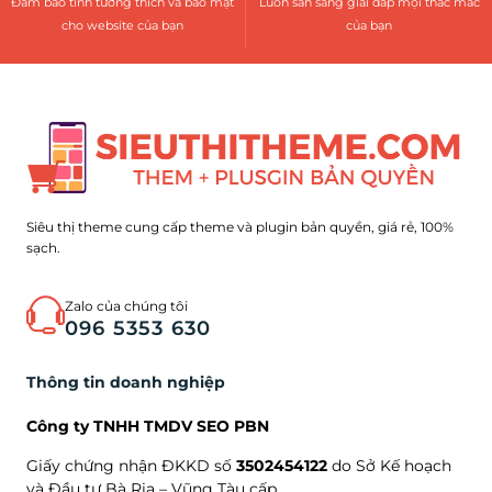
Đảm bảo tính tương thích và bảo mật
Luôn sẵn sàng giải đáp mọi thắc mắc
cho website của bạn
của bạn
Siêu thị theme cung cấp theme và plugin bản quyền, giá rẻ, 100%
sạch.
Zalo của chúng tôi
096 5353 630
Thông tin doanh nghiệp
Công ty TNHH TMDV SEO PBN
Giấy chứng nhận ĐKKD số
3502454122
do Sở Kế hoạch
và Đầu tư Bà Rịa – Vũng Tàu cấp