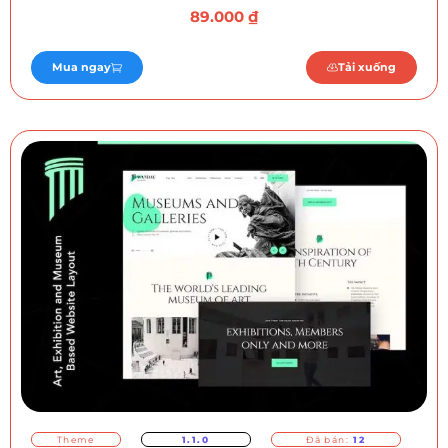
89.000
₫
Mua ngay
Tải xuống
Theme
1.1.0
Đã bán:
12