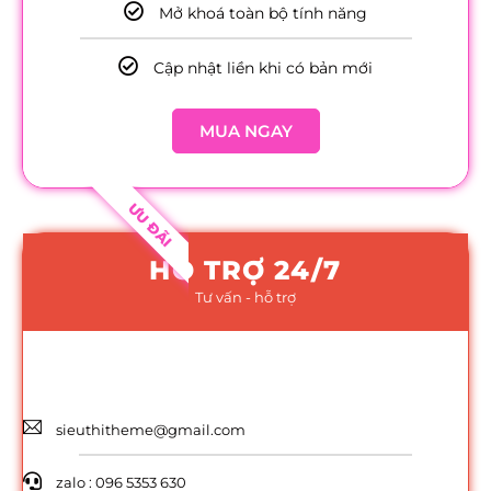
Mở khoá toàn bộ tính năng
Cập nhật liền khi có bản mới
MUA NGAY
ƯU ĐÃI
HỖ TRỢ 24/7
Tư vấn - hỗ trợ
sieuthitheme@gmail.com
zalo : 096 5353 630