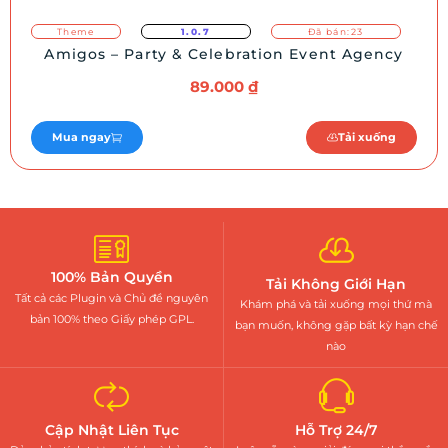
Theme
1.0.7
Đã bán:23
Amigos – Party & Celebration Event Agency
89.000
₫
Mua ngay
Tải xuống
100% Bản Quyền
Tải Không Giới Hạn
Tất cả các Plugin và Chủ đề nguyên
Khám phá và tải xuống mọi thứ mà
bản 100% theo Giấy phép GPL.
bạn muốn, không gặp bất kỳ hạn chế
nào
Cập Nhật Liên Tục
Hỗ Trợ 24/7