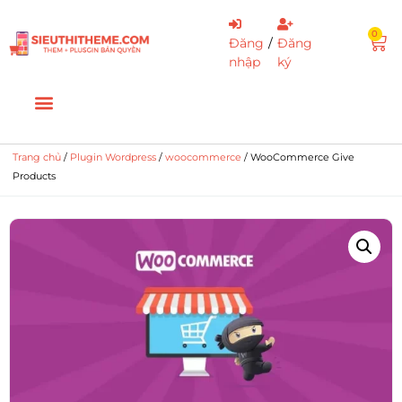
0
Đăng
/
Đăng
nhập
ký
Trang chủ
/
Plugin Wordpress
/
woocommerce
/ WooCommerce Give
Products