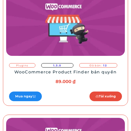
Plugins
1.3.0
Đã bán:
12
WooCommerce Product Finder bản quyền
89.000
₫
Mua ngay
Tải xuống