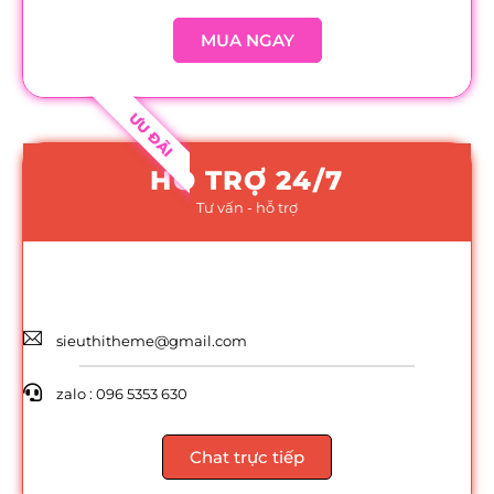
MUA NGAY
ƯU ĐÃI
HỖ TRỢ 24/7
Tư vấn - hỗ trợ
sieuthitheme@gmail.com
zalo : 096 5353 630
Chat trực tiếp