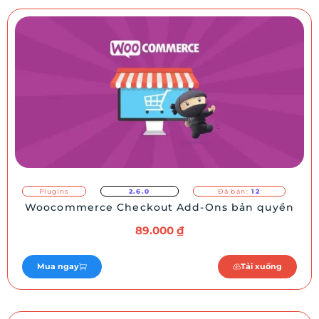
Plugins
2.6.0
Đã bán:
12
Woocommerce Checkout Add-Ons bản quyền
89.000
₫
Mua ngay
Tải xuống