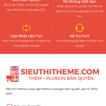
Tải Không Giới Hạn
Tất cả các Plugin và Chủ đề nguyên
Khám phá và tải xuống mọi thứ mà
bản 100% theo Giấy phép GPL.
bạn muốn, không gặp bất kỳ hạn chế
nào
Cập Nhật Liên Tục
Hỗ Trợ 24/7
Đảm bảo tính tương thích và bảo mật
Luôn sẵn sàng giải đáp mọi thắc mắc
cho website của bạn
của bạn
Siêu thị theme cung cấp theme và plugin bản quyền, giá rẻ, 100%
sạch.