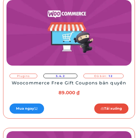
Plugins
3.4.2
Đã bán:
12
Woocommerce Free Gift Coupons bản quyền
89.000
₫
Mua ngay
Tải xuống