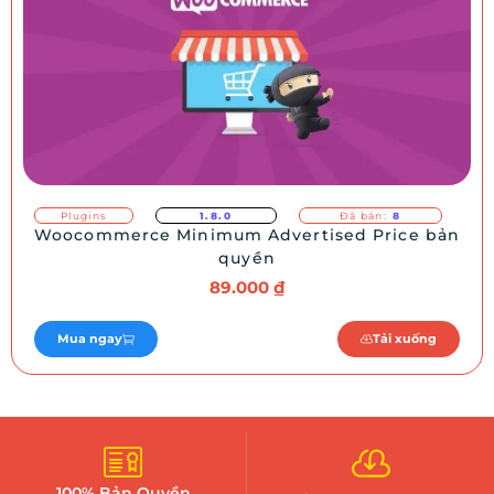
Plugins
1.8.0
Đã bán:
8
Woocommerce Minimum Advertised Price bản
quyền
89.000
₫
Mua ngay
Tải xuống
100% Bản Quyền