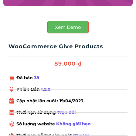
Xem Demo
WooCommerce Give Products
89.000
₫
Đã bán
38
Phiên Bản
1.2.0
Cập nhật lần cuối : 19/04/2023
Thời hạn sử dụng
Trọn đời
Sô lượng website
Không giới hạn
Thời hạn hỗ trợ cập nhật
01 năm